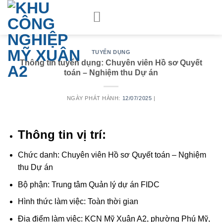
Skip
to
content
TUYỂN DỤNG
Thông tin tuyển dụng: Chuyên viên Hồ sơ Quyết
toán – Nghiệm thu Dự án
NGÀY PHÁT HÀNH:
12/07/2025
|
Thông tin vị trí:
Chức danh: Chuyên viên Hồ sơ Quyết toán – Nghiệm
thu Dự án
Bộ phận: Trung tâm Quản lý dự án FIDC
Hình thức làm việc: Toàn thời gian
Địa điểm làm việc: KCN Mỹ Xuân A2, phường Phú Mỹ,