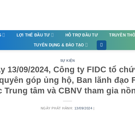
G
LỢI THẾ ĐẦU TƯ
HỖ TRỢ ĐẦU TƯ
TRUYỀN TH
TUYỂN DỤNG & ĐÀO TẠO
SỰ KIỆN
y 13/09/2024, Công ty FIDC tổ chức
quyên góp ủng hộ, Ban lãnh đạo 
c Trung tâm và CBNV tham gia nồn
NGÀY PHÁT HÀNH:
13/09/2024
|