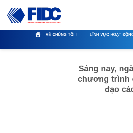
Skip
to
content
VỀ CHÚNG TÔI
LĨNH VỰC HOẠT ĐỘN
Sáng nay, ngà
chương trình 
đạo cá