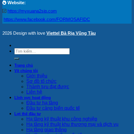
Website:
https://myxuana2sip.com
https://www.facebook.com/FORMOSAFIDC
2026 Design with love
Viettel Bà Rịa Vũng Tàu
Trang chủ
Về chúng tôi
Giới thiệu
Sơ đồ tổ chức
Thành tựu đạt được
Liên hệ
Lĩnh vực hoạt động
Đầu tư hạ tầng
Đầu tư cảng biển quốc tế
Lợi thế đầu tư
Hạ tầng kỹ thuật khu công nghiệp
Hạ tầng kỹ thuật khu thương mại và dịch vụ
Hạ tầng giao thông