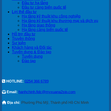
Đầu tư hạ tầng
Đầu tư cảng biển quốc tế
Lợi thế đầu tư
Hạ tầng kỹ thuật khu công nghiệp
Hạ tầng kỹ thuật khu thương mại và dịch vụ
Hạ tầng giao thông
Hạ tầng cảng biển quốc tế
Hỗ trợ đầu tư
Truyền thông
Sự kiện
Khách hàng và Đối tác
Tuyển dụng & Đào tạo
Tuyển dụng
Đào tạo
HOTLINE:
0254 366 6789
Email:
hanhchinh.fidc@myxuana2sip.com
Địa chỉ:
Phường Phú Mỹ, Thành phố Hồ Chí Minh