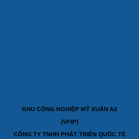
KHU C
Ô
NG NGHIỆP MỸ XU
Â
N A2
(VFIP)
C
Ô
NG TY TNHH PH
Á
T TRIỂN QUỐC T
Ế