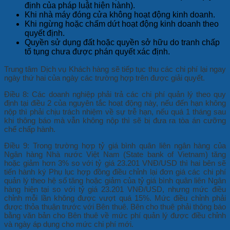
định của pháp luật hiện hành).
Khi nhà máy đóng cửa không hoạt động kinh doanh.
Khi ngừng hoặc chấm dứt hoạt động kinh doanh theo
quyết định.
Quyền sử dụng đất hoặc quyền sở hữu do tranh chấp
tố tụng chưa được phán quyết xác định.
Trung tâm Dịch vụ Khách hàng sẽ tiếp tục thu các chi phí lại ngay
ngày thứ hai của ngày các trường hợp trên được giải quyết.
Điều 8: Các doanh nghiệp phải trả các chi phí quản lý theo quy
định tại điều 2 của nguyên tắc hoạt động này, nếu đến hạn không
nộp thì phải chịu trách nhiệm về sự trễ hạn, nếu quá 1 tháng sau
khi thông báo mà vẫn không nộp thì sẽ bị đưa ra tòa án cưỡng
chế chấp hành.
Điều 9: Trong trường hợp tỷ giá bình quân liên ngân hàng của
Ngân hàng Nhà nước Việt Nam (State bank of Vietnam) tăng
hoặc giảm hơn 3% so với tỷ giá 23.201 VNĐ/USD thì hai bên sẽ
tiến hành ký Phụ lục hợp đồng điều chỉnh lại đơn giá các chi phí
quản lý theo hệ số tăng hoặc giảm của tỷ giá bình quân liên Ngân
hàng hiện tại so với tỷ giá 23.201 VNĐ/USD, nhưng mức điều
chỉnh mỗi lần không được vượt quá 15%. Mức điều chỉnh phải
được thỏa thuận trước với Bên thuê. Bên cho thuê phải thông báo
bằng văn bản cho Bên thuê về mức phí quản lý được điều chỉnh
và ngày áp dụng cho mức chi phí mới.