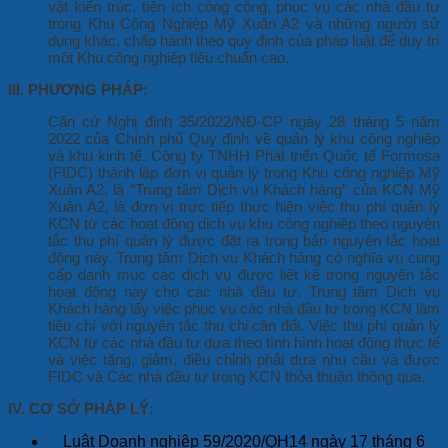
vật kiến trúc, tiện ích công cộng, phục vụ các nhà đầu tư
trong Khu Công Nghiệp Mỹ Xuân A2 và những người sử
dụng khác, chấp hành theo quy định của pháp luật để duy trì
một Khu công nghiệp tiêu chuẩn cao.
III. PHƯƠNG PH
Á
P:
Căn cứ Nghị định 35/2022/NĐ-CP ngày 28 tháng 5 năm
2022 của Chính phủ Quy định về quản lý khu công nghiệp
và khu kinh tế. Công ty TNHH Phát triển Quốc tế Formosa
(FIDC) thành lập đơn vị quản lý trong Khu công nghiệp Mỹ
Xuân A2, là “Trung tâm Dịch vụ Khách hàng” của KCN Mỹ
Xuân A2, là đơn vị trực tiếp thực hiện việc thu phí quản lý
KCN từ các hoạt động dịch vụ khu công nghiệp theo nguyên
tắc thu phí quản lý được đặt ra trong bản nguyên tắc hoạt
động này. Trung tâm Dịch vụ Khách hàng có nghĩa vụ cung
cấp danh mục các dịch vụ được liệt kê trong nguyên tắc
hoạt động này cho các nhà đầu tư. Trung tâm Dịch vụ
Khách hàng lấy việc phục vụ các nhà đầu tư trong KCN làm
tiêu chí với nguyên tắc thu chi cân đối. Việc thu phí quản lý
KCN từ các nhà đầu tư dựa theo tình hình hoạt động thực tế
và việc tăng, giảm, điều chỉnh phải dựa nhu cầu và được
FIDC và Các nhà đầu tư trong KCN thỏa thuận thông qua.
IV. CƠ SỞ PH
Á
P L
Ý
:
Luật Doanh nghiệp 59/2020/QH14 ngày 17 tháng 6