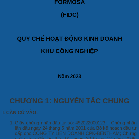
FORMOSA
(FIDC)
QUY CH
Ế
HOẠT
Đ
ỘNG KINH DOANH
KHU C
Ô
NG NGHIỆ
P
N
ă
m 2023
CHƯƠNG 1: NGUY
Ê
N TẮC CHUNG
I. C
Ă
N CỨ V
À
O:
Giấy chứng nhận đầu tư số: 492022000123 – Chứng nhận
lần đầu ngày 24 tháng 5 năm 2001 của Bộ kế hoạch đầu tư
cấp cho CÔNG TY LIÊN DOANH CPK-BENTHAM; Chứng
nhận thay đổi lần thứ: 01, ngày 20 tháng 12 năm 2006;