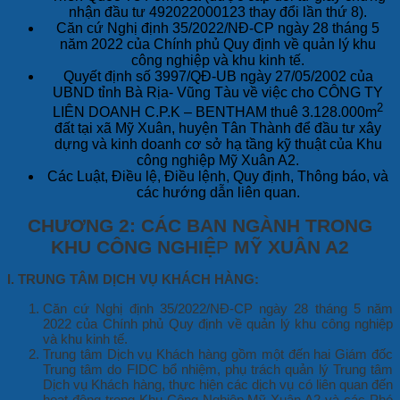
nhận đầu tư 492022000123 thay đổi lần thứ 8).
Căn cứ Nghị định 35/2022/NĐ-CP ngày 28 tháng 5
năm 2022 của Chính phủ Quy định về quản lý khu
công nghiệp và khu kinh tế.
Quyết định số 3997/QĐ-UB ngày 27/05/2002 của
UBND tỉnh Bà Rịa- Vũng Tàu về việc cho CÔNG TY
2
LIÊN DOANH C.P.K – BENTHAM thuê 3.128.000m
đất tại xã Mỹ Xuân, huyện Tân Thành để đầu tư xây
dựng và kinh doanh cơ sở hạ tầng kỹ thuật của Khu
công nghiệp Mỹ Xuân A2.
Các Luật, Điều lệ, Điều lệnh, Quy định, Thông báo, và
các hướng dẫn liên quan.
CHƯƠNG 2: CÁC BAN NGÀNH TRONG
KHU CÔNG NGHIỆ
P
MỸ XUÂN A2
I. TRUNG TÂM DỊCH VỤ KHÁCH HÀNG:
Căn cứ Nghị định 35/2022/NĐ-CP ngày 28 tháng 5 năm
2022 của Chính phủ Quy định về quản lý khu công nghiệp
và khu kinh tế.
Trung tâm Dịch vụ Khách hàng gồm một đến hai Giám đốc
Trung tâm do FIDC bổ nhiệm, phụ trách quản lý Trung tâm
Dịch vụ Khách hàng, thực hiện các dịch vụ có liên quan đến
hoạt động trong Khu Công Nghiệp Mỹ Xuân A2 và các Phó