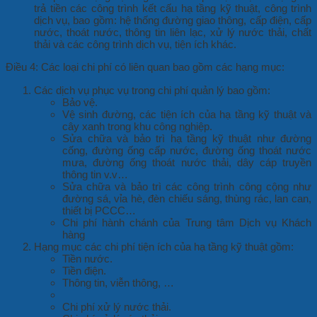
trả tiền các công trình kết cấu hạ tầng kỹ thuật, công trình
dịch vụ, bao gồm: hệ thống đường giao thông, cấp điện, cấp
nước, thoát nước, thông tin liên lạc, xử lý nước thải, chất
thải và các công trình dịch vụ, tiện ích khác.
Điều 4: Các loại chi phí có liên quan bao gồm các hạng mục:
Các dịch vụ phục vụ trong chi phí quản lý bao gồm:
Bảo vệ.
Vệ sinh đường, các tiện ích của hạ tầng kỹ thuật và
cây xanh trong khu công nghiệp.
Sửa chữa và bảo trì hạ tầng kỹ thuật như đường
cống, đường ống cấp nước, đường ống thoát nước
mưa, đường ống thoát nước thải, dây cáp truyền
thông tin v.v…
Sửa chữa và bảo trì các công trình công cộng như
đường sá, vỉa hè, đèn chiếu sáng, thùng rác, lan can,
thiết bị PCCC…
Chi phí hành chánh của Trung tâm Dịch vụ Khách
hàng
Hạng mục các chi phí tiện ích của hạ tầng kỹ thuật gồm:
Tiền nước.
Tiền điện.
Thông tin, viễn thông, …
Chi phí xử lý nước thải.