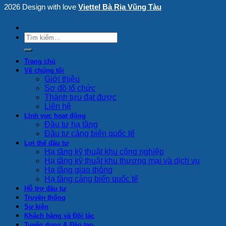
2026 Design with love
Viettel Bà Rịa Vũng Tàu
Trang chủ
Về chúng tôi
Giới thiệu
Sơ đồ tổ chức
Thành tựu đạt được
Liên hệ
Lĩnh vực hoạt động
Đầu tư hạ tầng
Đầu tư cảng biển quốc tế
Lợi thế đầu tư
Hạ tầng kỹ thuật khu công nghiệp
Hạ tầng kỹ thuật khu thương mại và dịch vụ
Hạ tầng giao thông
Hạ tầng cảng biển quốc tế
Hỗ trợ đầu tư
Truyền thông
Sự kiện
Khách hàng và Đối tác
Tuyển dụng & Đào tạo