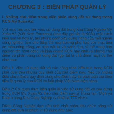
CHƯƠNG 3
：
BIỆN PHÁP QUẢN LÝ
I. Những chủ điểm trong việc phân vùng đất sử dụng trong
KCN Mỹ Xuân A2.
Với mục tiêu xúc tiến việc sử dụng đất trong Khu Công Nghiệp Mỹ
Xuân A2 (Việt Nam Formosa) (sau đây gọi tắc là KCN) một cách
hiệu quả và hợp lý, tạo phong cách xây dựng riêng của mỗi ngành
công nghiệp, làm cho tổng thể môi trường phù hợp với mục tiêu
an toàn công cộng, an ninh trật tư và sạch đẹp, vì thế trong bản
nguyên tắc hoạt động và kinh doanh KCN này định ra những chủ
điểm về phân vùng sử dụng đất (gọi tắt là chủ điểm này) cụ thể
như sau:
Điều 1: Việc sử dụng đất và các công trình kiến trúc trong KCN
phải dựa trên những quy định của chủ điểm này. Nếu có những
điều chưa được quy định trong chủ điểm này thì phải tuân thủ theo
điều lệ quản lý của KCN và luật pháp Việt Nam hiện hành.
Điều 2: Cơ quan thực hiện quản lý việc sử dụng đất và xây dựng
trong KCN Mỹ Xuân A2 theo chủ điểm này là Trung tâm Dịch vụ
Khách hàng Khu Công Nghiệp (viết tắt là TTDVKH).
DKhu Công Nghiệp dựa trên tính chất phân khu chức năng sử
dụng đất đưa ra phạm vi sử dụng như sau: