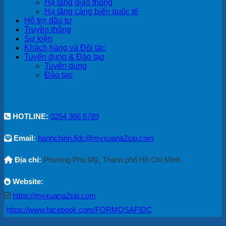
Hạ tầng giao thông
Hạ tầng cảng biển quốc tế
Hỗ trợ đầu tư
Truyền thông
Sự kiện
Khách hàng và Đối tác
Tuyển dụng & Đào tạo
Tuyển dụng
Đào tạo
HOTLINE:
0254 366 6789
Email:
hanhchinh.fidc@myxuana2sip.com
Địa chỉ:
Phường Phú Mỹ, Thành phố Hồ Chí Minh
Website:
https://myxuana2sip.com
https://www.facebook.com/FORMOSAFIDC