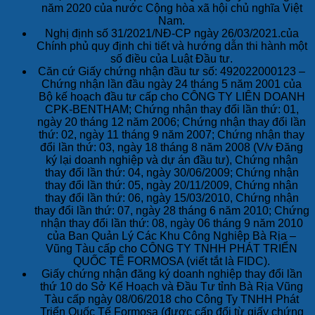
năm 2020 của nước Cộng hòa xã hội chủ nghĩa Việt
Nam.
Nghị định số 31/2021/NĐ-CP ngày 26/03/2021.của
Chính phủ quy định chi tiết và hướng dẫn thi hành một
số điều của Luật Đầu tư.
Căn cứ Giấy chứng nhận đầu tư số: 492022000123 –
Chứng nhận lần đầu ngày 24 tháng 5 năm 2001 của
Bộ kế hoạch đầu tư cấp cho CÔNG TY LIÊN DOANH
CPK-BENTHAM; Chứng nhận thay đổi lần thứ: 01,
ngày 20 tháng 12 năm 2006; Chứng nhận thay đổi lần
thứ: 02, ngày 11 tháng 9 năm 2007; Chứng nhận thay
đổi lần thứ: 03, ngày 18 tháng 8 năm 2008 (V/v Đăng
ký lại doanh nghiệp và dự án đầu tư), Chứng nhận
thay đổi lần thứ: 04, ngày 30/06/2009; Chứng nhận
thay đổi lần thứ: 05, ngày 20/11/2009, Chứng nhận
thay đổi lần thứ: 06, ngày 15/03/2010, Chứng nhận
thay đổi lần thứ: 07, ngày 28 tháng 6 năm 2010; Chứng
nhận thay đổi lần thứ: 08, ngày 06 tháng 9 năm 2010
của Ban Quản Lý Các Khu Công Nghiệp Bà Rịa –
Vũng Tàu cấp cho CÔNG TY TNHH PHÁT TRIỂN
QUỐC TẾ FORMOSA (viết tắt là FIDC).
Giấy chứng nhận đăng ký doanh nghiệp thay đổi lần
thứ 10 do Sở Kế Hoạch và Đầu Tư tỉnh Bà Rịa Vũng
Tàu cấp ngày 08/06/2018 cho Công Ty TNHH Phát
Triển Quốc Tế Formosa (được cấp đổi từ giấy chứng