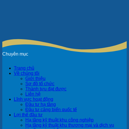
Chuyên mục
Trang chủ
Về chúng tôi
Giới thiệu
Sơ đồ tổ chức
Thành tựu đạt được
Liên hệ
Lĩnh vực hoạt động
Đầu tư hạ tầng
Đầu tư cảng biển quốc tế
Lợi thế đầu tư
Hạ tầng kỹ thuật khu công nghiệp
Hạ tầng kỹ thuật khu thương mại và dịch vụ