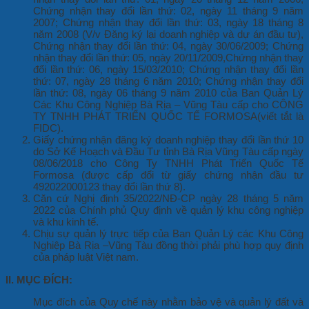
Chứng nhận thay đổi lần thứ: 02, ngày 11 tháng 9 năm
2007; Chứng nhận thay đổi lần thứ: 03, ngày 18 tháng 8
năm 2008 (V/v Đăng ký lại doanh nghiệp và dự án đầu tư),
Chứng nhận thay đổi lần thứ: 04, ngày 30/06/2009; Chứng
nhận thay đổi lần thứ: 05, ngày 20/11/2009,Chứng nhận thay
đổi lần thứ: 06, ngày 15/03/2010; Chứng nhận thay đổi lần
thứ: 07, ngày 28 tháng 6 năm 2010; Chứng nhận thay đổi
lần thứ: 08, ngày 06 tháng 9 năm 2010 của Ban Quản Lý
Các Khu Công Nghiệp Bà Rịa – Vũng Tàu cấp cho CÔNG
TY TNHH PHÁT TRIỂN QUỐC TẾ FORMOSA(viết tắt là
FIDC).
Giấy chứng nhận đăng ký doanh nghiệp thay đổi lần thứ 10
do Sở Kế Hoạch và Đầu Tư tỉnh Bà Rịa Vũng Tàu cấp ngày
08/06/2018 cho Công Ty TNHH Phát Triển Quốc Tế
Formosa (được cấp đổi từ giấy chứng nhận đầu tư
492022000123 thay đổi lần thứ 8).
Căn cứ Nghị định 35/2022/NĐ-CP ngày 28 tháng 5 năm
2022 của Chính phủ Quy định về quản lý khu công nghiệp
và khu kinh tế.
Chịu sự quản lý trực tiếp của Ban Quản Lý các Khu Công
Nghiệp Bà Rịa –Vũng Tàu đồng thời phải phù hợp quy định
của pháp luật Việt nam.
II. MỤC
Đ
Í
CH:
Mục đích của Quy chế này nhằm bảo vệ và quản lý đất và