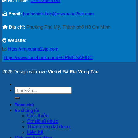
HOTLINE:
0254 366 6789
Email:
hanhchinh.fidc@myxuana2sip.com
Địa chỉ:
Phường Phú Mỹ, Thành phố Hồ Chí Minh
Website:
https://myxuana2sip.com
https://www.facebook.com/FORMOSAFIDC
2026 Design with love
Viettel Bà Rịa Vũng Tàu
Trang chủ
Về chúng tôi
Giới thiệu
Sơ đồ tổ chức
Thành tựu đạt được
Liên hệ