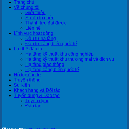
Trang chủ
Về chúng tôi
Giới thiệu
Sơ đồ tổ chức
Thành tựu đạt được
Liên hệ
Lĩnh vực hoạt động
Đầu tư hạ tầng
Đầu tư cảng biển quốc tế
Lợi thế đầu tư
Hạ tầng kỹ thuật khu công nghiệp
Hạ tầng kỹ thuật khu thương mại và dịch vụ
Hạ tầng giao thông
Hạ tầng cảng biển quốc tế
Hỗ trợ đầu tư
Truyền thông
Sự kiện
Khách hàng và Đối tác
Tuyển dụng & Đào tạo
Tuyển dụng
Đào tạo